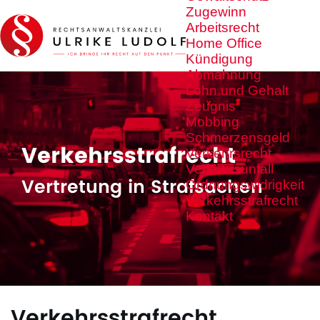
Zugewinn
Arbeitsrecht
Home Office
Kündigung
Abmahnung
Lohn und Gehalt
Zeugnis
Mobbing
Schmerzensgeld
Verkehrsstrafrecht
Verkehrsrecht
Verkehrsunfall
Vertretung in Strafsachen
Ordnungswidrigkeit
Verkehrsstrafrecht
Kontakt
Verkehrsstrafrecht