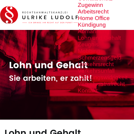
Zugewinn
Arbeitsrecht
Home Office
Kündigung
Abmahnung
Lohn und Gehalt
Zeugnis
Mobbing
Schmerzensgeld
Lohn und Gehalt
Verkehrsrecht
Verkehrsunfall
Sie arbeiten, er zahlt!
Ordnungswidrigkeit
Verkehrsstrafrecht
Kontakt
Lohn und Gehalt